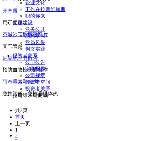
企业文化
工作在拉斯维加斯
开塞露
职的你来
党群建设
用于便秘
党务公开
茶碱沙丁胺醇缓释片
系列学习
党员风采
支气管炎
创文实践
投资者关系
尼莫地平分散片
公司公告
定期报告
预防血管性头痛发作
公司规章
阿奇霉素颗粒/片
投资者空间
投资者关系
急性咽炎、急性扁桃体炎
拉斯维加斯商城
共3页
首页
上一页
1
2