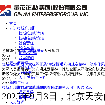
首页
走进拉斯维加斯
拉斯维加斯简介
拉斯维加斯荣誉
社会责任
战略布局
您当前位置:
首页
党群建设
系列学习
招投标管理
09-28
联系我们
2025
产品与营销
拉斯维加斯股份党组织开展“学深悟透八项规定精神，筑牢作风建
产品体系
为深入贯彻落实中央八项规定精神，推动全面从严治党向纵深发
营销网络
斯股份党支部组织开展了“学深悟透八项规定精神，筑牢作风建设防
人工虎骨产业化
09-28
新闻与活动
2025
拉斯维加斯新闻
拉斯维加斯股份党委组织观看抗战胜利80周年阅兵仪式
员工风采
2025年9月3日，北京
视频中心
人力资源