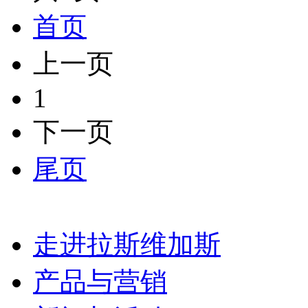
首页
上一页
1
下一页
尾页
走进拉斯维加斯
产品与营销