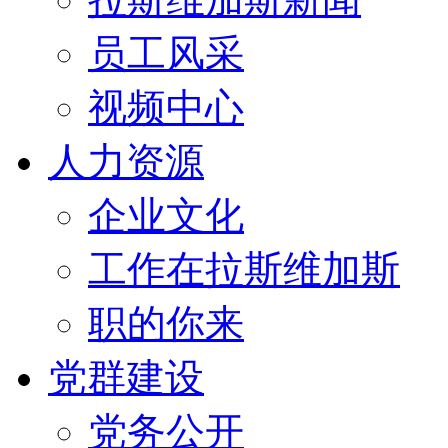
员工风采
视频中心
人力资源
企业文化
工作在拉斯维加斯
职的你来
党群建设
党务公开