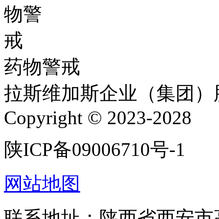
药物警戒
拉斯维加斯企业（集团）
Copyright © 2023-2028
陕ICP备09006710号-1
网站地图
联系地址：陕西省西安市高