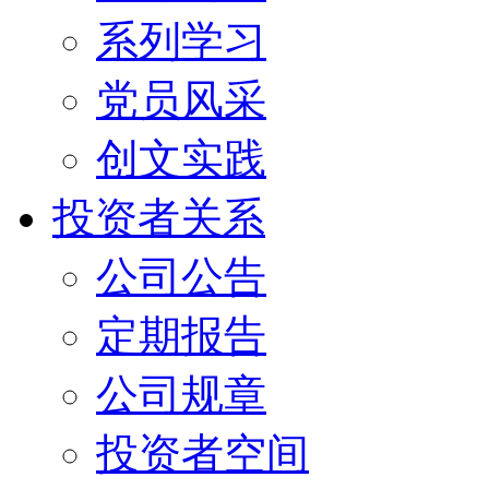
系列学习
党员风采
创文实践
投资者关系
公司公告
定期报告
公司规章
投资者空间