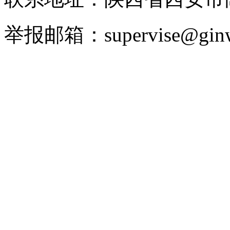
举报邮箱：supervise@ginw